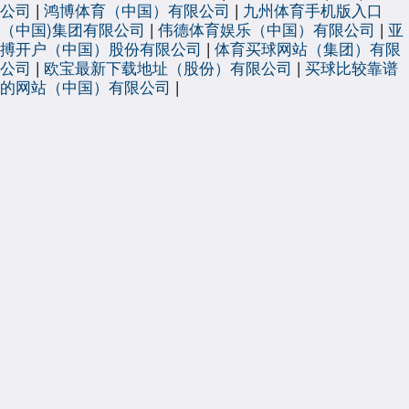
公司
|
鸿博体育（中国）有限公司
|
九州体育手机版入口
（中国)集团有限公司
|
伟德体育娱乐（中国）有限公司
|
亚
搏开户（中国）股份有限公司
|
体育买球网站（集团）有限
公司
|
欧宝最新下载地址（股份）有限公司
|
买球比较靠谱
的网站（中国）有限公司
|