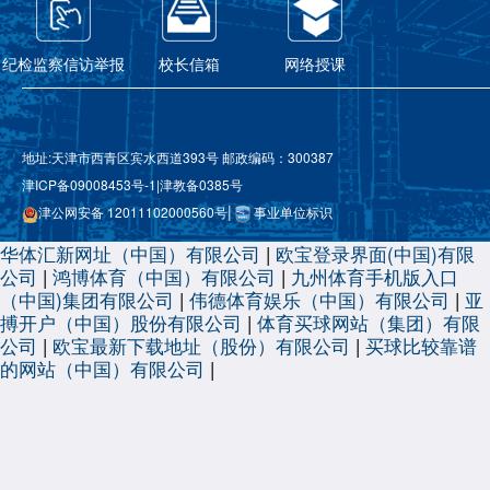
纪检监察信访举报
校长信箱
网络授课
地址:天津市西青区宾水西道393号 邮政编码：300387
津ICP备09008453号-1|津教备0385号
|
津公网安备 12011102000560号
事业单位标识
华体汇新网址（中国）有限公司
|
欧宝登录界面(中国)有限
公司
|
鸿博体育（中国）有限公司
|
九州体育手机版入口
（中国)集团有限公司
|
伟德体育娱乐（中国）有限公司
|
亚
搏开户（中国）股份有限公司
|
体育买球网站（集团）有限
公司
|
欧宝最新下载地址（股份）有限公司
|
买球比较靠谱
的网站（中国）有限公司
|