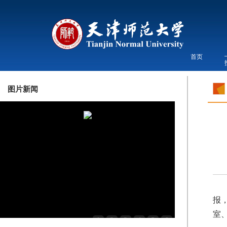
首页
图片新闻
报
室
1
2
3
4
5
6