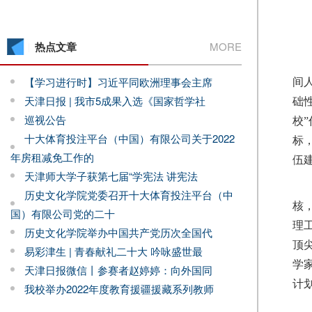
热点文章
MORE
【学习进行时】习近平同欧洲理事会主席
间
天津日报 | 我市5成果入选《国家哲学社
础
巡视公告
校
十大体育投注平台（中国）有限公司关于2022
标
年房租减免工作的
伍
天津师大学子获第七届“学宪法 讲宪法
历史文化学院党委召开十大体育投注平台（中
核
国）有限公司党的二十
理
历史文化学院举办中国共产党历次全国代
顶
易彩津生 | 青春献礼二十大 吟咏盛世最
学
天津日报微信丨参赛者赵婷婷：向外国同
计
我校举办2022年度教育援疆援藏系列教师