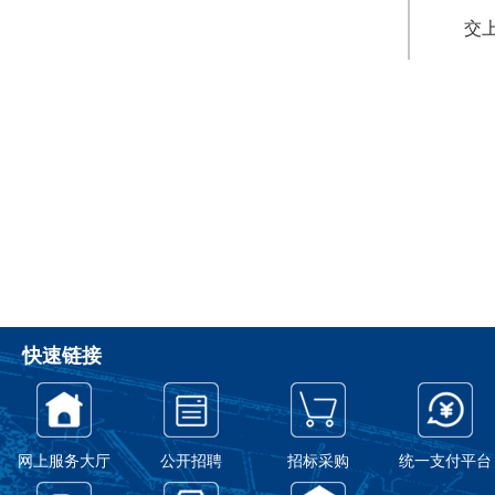
交
快速链接
网上服务大厅
公开招聘
招标采购
统一支付平台