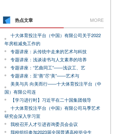
热点文章
MORE
十大体育投注平台（中国）有限公司关于2022
年房租减免工作的
专题讲座：从传统中走来的艺术与科技
专题讲座：浅谈读书与人文素养的培养
专题讲座：“艺曲同工”——浅议工、艺
专题讲座：至“善”尽“美”——艺术与
美美与共 向美而行——十大体育投注平台（中
国）有限公司连
【学习进行时】习近平在二十国集团领导
十大体育投注平台（中国）有限公司马季艺术
研究会深入学习宣
我校召开人才引进咨询委员会会议
我校组织参加2023届全国普通高校毕业生